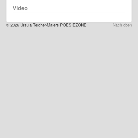
Visuelles
Video
Startseite
© 2026 Ursula Teicher-Maiers POESIEZONE
Nach oben
Bücher
Texte
Reiseartikel
Visuelles
Kooperationen
Vita
Lesungen/Ausstellungen
Jan Maria Greven