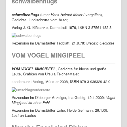
schwalbenflugs
Jan Maria Greven
Bücher
schwalbenflugs
(unter
Hans Helmut Maier
/ vergriffen),
Startseite
Gedichte, Linolschnitte vom Autor,
Bücher
Verlag J. G. Bläschke, Darmstadt 1976, ISBN 3-87561-482-8
Texte
Rezension im Darmstädter Tagblatt, 21.8.78:
Siebzig Gedichte
Reiseartikel
VOM VOGEL MINGIPEEL
Visuelles
Kooperationen
VOM VOGEL MINGIPEEL
, Gedichte für kleine und große
Leute, Grafiken von Ursula Teicher-Maier,
Vita
sonderpunkt Verlag
, Münster 2008, ISBN 978-3-938329-42-9
Lesungen/Ausstellungen
Jan Maria Greven
Rezension im Dieburger Anzeiger, Ina Gerbig, 12.1.2009:
Vogel
Mingipeel ist ohne Fehl
Rezension im Darmstädter Echo, Heide Germann, 26.1.09:
Lust an Lauten