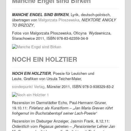
Manche Engel sind Birken
MANCHE ENGEL SIND BIRKEN
, Lyrik, deutsch-polnisch,
übertragen von
Małgorzata Płoszewska
,
NIEKTORE ANIOŁY
TO BRZOZY
,
Fotos von Małgorzata Płoszewska, Oficyna Wydawnicza,
Starachowice 2011, ISBN 978-83-62359-34-9
NOCH EIN HOLZTIER
NOCH EIN HOLZTIER
, Poesie für Leutchen und
Leute, Grafiken von Ursula Teicher-Maier,
sonderpunkt Verlag
, Münster 2011, ISBN 978-3-938329-83-2
Rezension im Darmstädter Echo, Paul-Hermann Gruner,
19.10.11:
Firlefanz als Kunstform – „Jan Maria Greven rührt
frohgemut im Buchstabentopf seiner Lach-Poesie“
Rezension im Dieburger Anzeiger, Jasmin Frank, 8.12.11:
Ordentlich vom Pegasus getreten – „Pensionierter Lehrer Jan